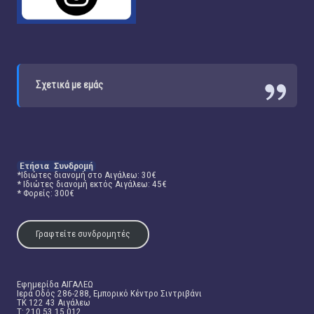
Σχετικά με εμάς
Ετήσια Συνδρομή
*Ιδιώτες διανομή στο Αιγάλεω: 30€
* Ιδιώτες διανομή εκτός Αιγάλεω: 45€
* Φορείς: 300€
Γραφτείτε συνδρομητές
Εφημερίδα ΑΙΓΑΛΕΩ
Ιερά Οδός 286-288, Εμπορικό Κέντρο Σιντριβάνι
TK 122 43 Αιγάλεω
T: 210 53 15 012