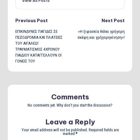
View All Posts
Post
Previous Post
Next Post
ΕΠΙΚΙΝΔΥΝΕΣ ΠΑΓΙΔΕΣ ΣΕ
«Η ξιφασκία θέλει γρήγορη
navigation
ΠΕΖΟΔΡΟΜΙΑ ΚΑΙ ΠΛΑΤΕΙΕΣ
σκέψη και γρήγορηκίνηση»!
ΤΟΥ ΑΙΓΑΛΕΩ!
ΤΡΑΥΜΑΤΙΣΜΟΣ 4ΧΡΟΝΟΥ
ΠΑΙΔΙΟΥ ΚΑΤΑΓΓΕΛΛΟΥΝ ΟΙ
ΓΟΝΕΙΣ ΤΟΥ
Comments
No comments yet. Why don’t you start the discussion?
Leave a Reply
Your email address will not be published.
Required fields are
marked
*