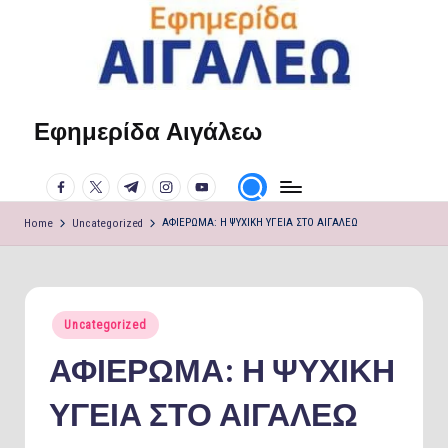
Skip
to
content
Εφημερίδα Αιγάλεω
Η
φωνή
facebook.com
twitter.com
t.me
instagram.com
youtube.com
σου!
Home
Uncategorized
ΑΦΙΕΡΩΜΑ: Η ΨΥΧΙΚΗ ΥΓΕΙΑ ΣΤΟ ΑΙΓΑΛΕΩ
Posted
Uncategorized
in
ΑΦΙΕΡΩΜΑ: Η ΨΥΧΙΚΗ
ΥΓΕΙΑ ΣΤΟ ΑΙΓΑΛΕΩ