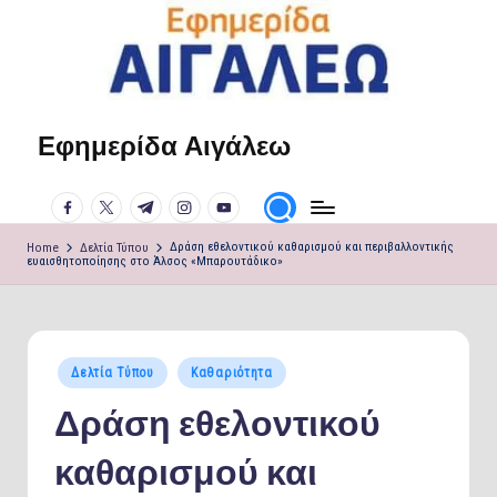
Skip
to
content
Εφημερίδα Αιγάλεω
Η
φωνή
facebook.com
twitter.com
t.me
instagram.com
youtube.com
σου!
Home
Δελτία Τύπου
Δράση εθελοντικού καθαρισμού και περιβαλλοντικής
ευαισθητοποίησης στο Άλσος «Μπαρουτάδικο»
Posted
Δελτία Τύπου
Καθαριότητα
in
Δράση εθελοντικού
καθαρισμού και