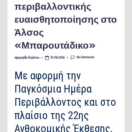
περιβαλλοντικής
ευαισθητοποίησης στο
Άλσος
«Μπαρουτάδικο»
No Comments
εφημερίδα Αιγάλεω
01/06/2026
Posted
by
Με αφορμή την
Παγκόσμια Ημέρα
Περιβάλλοντος και στο
πλαίσιο της 22ης
Ανθοκομικής Έκθεσης,