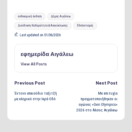
Tags:
ανθοκομική έκθεση
Δήμος Αιγάλεω
Διεύθυνση Καθαριότητα & Ανακύκλωσης
Εθελοντισμός
Last updated on 01/06/2026
εφημερίδα Αιγάλεω
View All Posts
Post
Previous Post
Next Post
Έντονο επεισόδιο ταξιτζή
Με επιτυχία
navigation
με κληρικό στην Ιερά Οδό
πραγματοποιήθηκαν οι
αγώνες «Geri Olympics»
2026 στο Άλσος Αιγάλεω