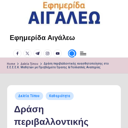
Skip
to
content
Εφημερίδα Αιγάλεω
Η
φωνή
facebook.com
twitter.com
t.me
instagram.com
youtube.com
σου!
Home
Δελτία Τύπου
Δράση περιβαλλοντικής ευαισθητοποίησης στο
Ε.Ε.Ε.Ε.Κ. Μαθητών με Προβλήματα Όρασης & Πολλαπλές Αναπηρίες
Posted
Δελτία Τύπου
Καθαριότητα
in
Δράση
περιβαλλοντικής