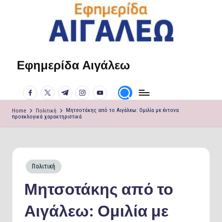
Skip
to
content
Εφημερίδα Αιγάλεω
Η
φωνή
facebook.com
twitter.com
t.me
instagram.com
youtube.com
σου!
Home
Πολιτική
Μητσοτάκης από το Αιγάλεω: Ομιλία με έντονα
προεκλογικά χαρακτηριστικά
Posted
Πολιτική
in
Μητσοτάκης από το
Αιγάλεω: Ομιλία με