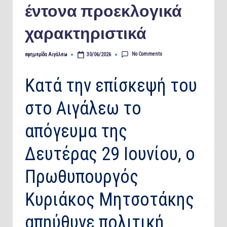
έντονα προεκλογικά
χαρακτηριστικά
No Comments
εφημερίδα Αιγάλεω
30/06/2026
Posted
by
Κατά την επίσκεψή του
στο Αιγάλεω το
απόγευμα της
Δευτέρας 29 Ιουνίου, ο
Πρωθυπουργός
Κυριάκος Μητσοτάκης
απηύθυνε πολιτική