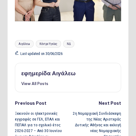
Tags:
Αιγάλεω
Κέντρο Υγείας
ΝΔ
Last updated on 30/06/2026
εφημερίδα Αιγάλεω
View All Posts
Post
Previous Post
Next Post
Ξεκινούν οι ηλεκτρονικές
2η Νομαρχιακή Συνδιάσκεψη
navigation
εγγραφές σε ΓΕΛ, ΕΠΑΛ και
της Νέας Αριστεράς
ΠΕΠΑΛ για το σχολικό έτος
Δυτικής Αθήνας και εκλογή
2026-2027 – Από 30 Ιουνίου
νέας Νομαρχιακής