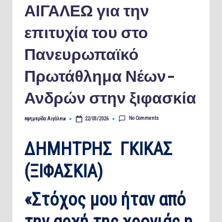
ΑΙΓΑΛΕΩ για την
επιτυχία του στο
Πανευρωπαϊκό
Πρωτάθλημα Νέων-
Ανδρών στην ξιφασκία
No Comments
εφημερίδα Αιγάλεω
22/03/2026
Posted
by
ΔΗΜΗΤΡΗΣ ΓΚΙΚΑΣ
(ΞΙΦΑΣΚΙΑ)
«Στόχος μου ήταν από