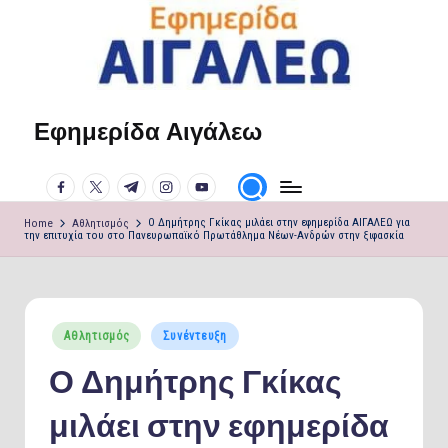
Skip
to
content
Εφημερίδα Αιγάλεω
Η
φωνή
facebook.com
twitter.com
t.me
instagram.com
youtube.com
σου!
Home
Αθλητισμός
Ο Δημήτρης Γκίκας μιλάει στην εφημερίδα ΑΙΓΑΛΕΩ για
την επιτυχία του στο Πανευρωπαϊκό Πρωτάθλημα Νέων-Ανδρών στην ξιφασκία
Posted
Αθλητισμός
Συνέντευξη
in
Ο Δημήτρης Γκίκας
μιλάει στην εφημερίδα