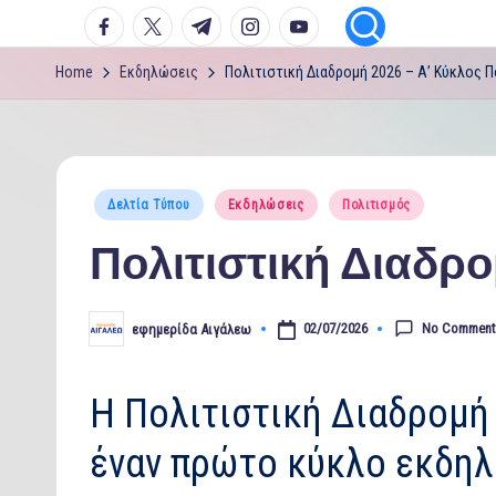
facebook.com
twitter.com
t.me
instagram.com
youtube.com
Home
Εκδηλώσεις
Πολιτιστική Διαδρομή 2026 – Α’ Κύκλος 
Posted
Δελτία Τύπου
Εκδηλώσεις
Πολιτισμός
in
Πολιτιστική Διαδρ
No Comment
02/07/2026
εφημερίδα Αιγάλεω
Posted
by
Η Πολιτιστική Διαδρομή 
έναν πρώτο κύκλο εκδηλ