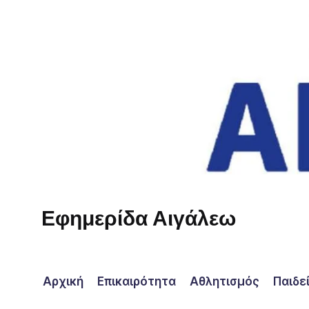
Skip
to
content
Εφημερίδα Αιγάλεω
Η
φωνή
σου!
Αρχική
Επικαιρότητα
Αθλητισμός
Παιδε