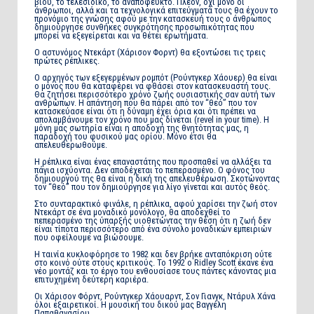
βίου, το τελεσίδικο, το αναπόφευκτο. Πλέον, όχι μόνο οι
άνθρωποι, αλλά και τα τεχνολογικά επιτεύγματά τους θα έχουν το
προνόμιο της γνώσης αφού με την κατασκευή τους ο άνθρωπος
δημιούργησε συνθήκες συγκρότησης προσωπικότητας που
μπορεί να εξεγείρεται και να θέτει ερωτήματα.
Ο αστυνόμος Ντεκάρτ (Χάρισον Φορντ) θα εξοντώσει τις τρεις
πρώτες ρέπλικες.
Ο αρχηγός των εξεγερμένων ρομπότ (Ρούντγκερ Χάουερ) θα είναι
ο μόνος που θα καταφέρει να φθάσει στον κατασκευαστή τους.
Θα ζητήσει περισσότερο χρόνο ζωής ουσιαστικής σαν αυτή των
ανθρώπων. Η απάντηση που θα πάρει από τον “θεό” που τον
κατασκεύασε είναι ότι η δύναμη έχει όρια και ότι πρέπει να
απολαμβάνουμε τον χρόνο που μας δίνεται (revel in your time). Η
μόνη μας σωτηρία είναι η αποδοχή της θνητότητας μας, η
παραδοχή του φυσικού μας ορίου. Μόνο έτσι θα
απελευθερωθούμε.
Η ρέπλικα είναι ένας επαναστάτης που προσπαθεί να αλλάξει τα
πάγια ισχύοντα. Δεν αποδέχεται το πεπερασμένο. Ο φόνος του
δημιουργού της θα είναι η δική της απελευθέρωση. Σκοτώνοντας
τον “θεό” που τον δημιούργησε για λίγο γίνεται και αυτός θεός.
Στο συνταρακτικό φινάλε, η ρέπλικα, αφού χαρίσει την ζωή στον
Ντεκάρτ σε ένα μοναδικό μονόλογο, θα αποδεχθεί το
πεπερασμένο της ύπαρξής υιοθετώντας την θέση ότι η ζωή δεν
είναι τίποτα περισσότερο από ένα σύνολο μοναδικών εμπειριών
που οφείλουμε να βιώσουμε.
Η ταινία κυκλοφόρησε το 1982 και δεν βρήκε ανταπόκριση ούτε
στο κοινό ούτε στους κριτικούς. Το 1992 ο Ridley Scott έκανε ένα
νέο μοντάζ και το έργο του ενθουσίασε τους πάντες κάνοντας μια
επιτυχημένη δεύτερη καριέρα.
Οι Χάρισον Φόρντ, Ρούντγκερ Χάουαρντ, Σον Γιανγκ, Ντάρυλ Χάνα
όλοι εξαιρετικοί. Η μουσική του δικού μας Βαγγέλη
Παπαθανασίου.