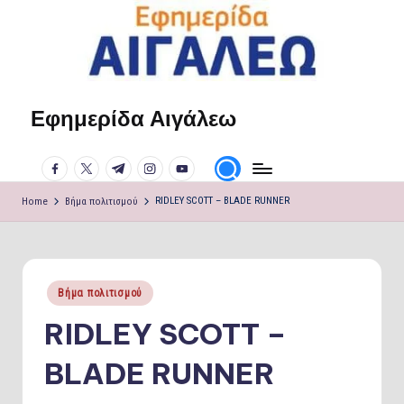
Skip
to
content
Εφημερίδα Αιγάλεω
Η
φωνή
facebook.com
twitter.com
t.me
instagram.com
youtube.com
σου!
Home
Βήμα πολιτισμού
RIDLEY SCOTT – BLADE RUNNER
Posted
Βήμα πολιτισμού
in
RIDLEY SCOTT –
BLADE RUNNER