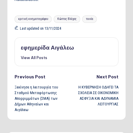
Tags:
κριτική κινηματογράφου
Κώστας Βλάχος
ταινία
Last updated on 13/11/2024
εφημερίδα Αιγάλεω
View All Posts
Post
Previous Post
Next Post
Ξεκίνησε η λειτουργία του
Η ΚΥΒΕΡΝΗΣΗ ΟΔΗΓΕΙ ΤΑ
navigation
Σταθμού Μεταφόρτωσης
ΣΧΟΛΕΙΑ ΣΕ ΟΙΚΟΝΟΜΙΚΗ
Απορριμμάτων (ΣΜΑ) των
ΑΣΦΥΞΙΑ ΚΑΙ ΑΔΥΝΑΜΙΑ
Δήμων Αθηναίων και
ΛΕΙΤΟΥΡΓΙΑΣ
Αιγάλεω