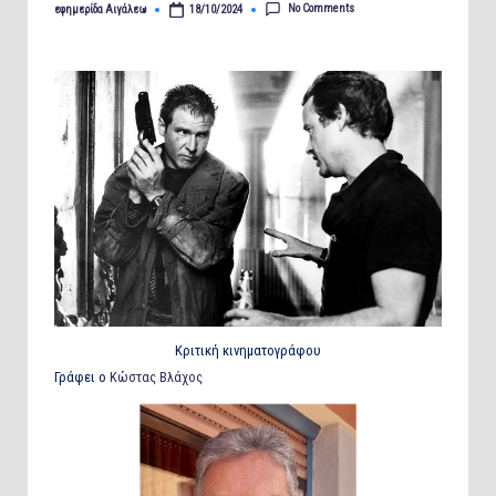
No Comments
εφημερίδα Αιγάλεω
18/10/2024
Posted
by
Κριτική κινηματογράφου
Γράφει ο
Κώστας Βλάχος