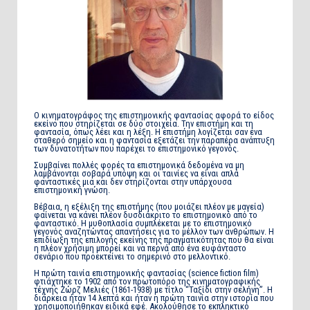
Ο κινηματογράφος της επιστημονικής φαντασίας αφορά το είδος
εκείνο που στηρίζεται σε δύο στοιχεία. Την επιστήμη και τη
φαντασία, όπως λέει και η λέξη. Η επιστήμη λογίζεται σαν ένα
σταθερό σημείο και η φαντασία εξετάζει την παραπέρα ανάπτυξη
των δυνατοτήτων που παρέχει το επιστημονικό γεγονός.
Συμβαίνει πολλές φορές τα επιστημονικά δεδομένα να μη
λαμβάνονται σοβαρά υπόψη και οι ταινίες να είναι απλά
φανταστικές μια και δεν στηρίζονται στην υπάρχουσα
επιστημονική γνώση.
Βέβαια, η εξέλιξη της επιστήμης (που μοιάζει πλέον με μαγεία)
φαίνεται να κάνει πλέον δυσδιάκριτο το επιστημονικό από το
φανταστικό. Η μυθοπλασία συμπλέκεται με το επιστημονικό
γεγονός αναζητώντας απαντήσεις για το μέλλον των ανθρώπων. Η
επιδίωξη της επιλογής εκείνης της πραγματικότητας που θα είναι
η πλέον χρήσιμη μπορεί και να περνά από ένα ευφάνταστο
σενάριο που προεκτείνει το σημερινό στο μελλοντικό.
Η πρώτη ταινία επιστημονικής φαντασίας (science fiction film)
φτιάχτηκε το 1902 από τον πρωτοπόρο της κινηματογραφικής
τέχνης Ζώρζ Μελιές (1861-1938) με τίτλο “Ταξίδι στην σελήνη”. Η
διάρκεια ήταν 14 λεπτά και ήταν η πρώτη ταινία στην ιστορία που
χρησιμοποιήθηκαν ειδικά εφέ. Ακολούθησε το εκπληκτικό