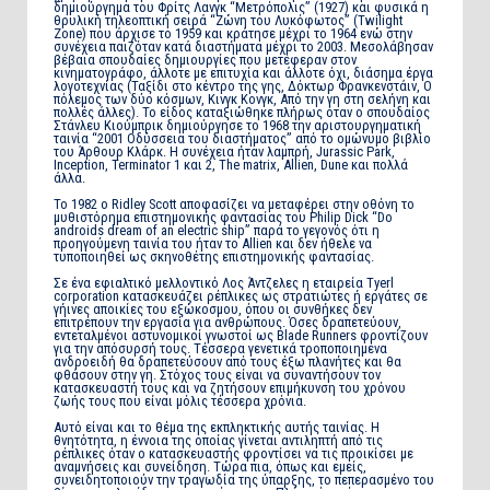
δημιούργημα του Φρίτς Λανγκ “Μετρόπολις” (1927) και φυσικά η
θρυλική τηλεοπτική σειρά “Ζώνη του Λυκόφωτος” (Twilight
Zone) που άρχισε το 1959 και κράτησε μέχρι το 1964 ενώ στην
συνέχεια παιζόταν κατά διαστήματα μέχρι το 2003. Μεσολάβησαν
βέβαια σπουδαίες δημιουργίες που μετέφεραν στον
κινηματογράφο, άλλοτε με επιτυχία και άλλοτε όχι, διάσημα έργα
λογοτεχνίας (Ταξίδι στο κέντρο της γης, Δόκτωρ Φρανκενστάιν, Ο
πόλεμος των δύο κόσμων, Κινγκ Κονγκ, Από την γη στη σελήνη και
πολλές άλλες). Το είδος καταξιώθηκε πλήρως όταν ο σπουδαίος
Στάνλευ Κιούμπρικ δημιούργησε το 1968 την αριστουργηματική
ταινία “2001 Οδύσσεια του διαστήματος” από το ομώνυμο βιβλίο
του Άρθουρ Κλάρκ. Η συνέχεια ήταν λαμπρή, Jurassic Park,
Inception, Terminator 1 και 2, The matrix, Allien, Dune και πολλά
άλλα.
Το 1982 ο Ridley Scott αποφασίζει να μεταφέρει στην οθόνη το
μυθιστόρημα επιστημονικής φαντασίας του Philip Dick “Do
androids dream of an electric ship” παρά το γεγονός ότι η
προηγούμενη ταινία του ήταν το Allien και δεν ήθελε να
τυποποιηθεί ως σκηνοθέτης επιστημονικής φαντασίας.
Σε ένα εφιαλτικό μελλοντικό Λος Άντζελες η εταιρεία Tyerl
corporation κατασκευάζει ρέπλικες ως στρατιώτες ή εργάτες σε
γήινες αποικίες του εξώκοσμου, όπου οι συνθήκες δεν
επιτρέπουν την εργασία για ανθρώπους. Όσες δραπετεύουν,
εντεταλμένοι αστυνομικοί γνωστοί ως Blade Runners φροντίζουν
για την απόσυρσή τους. Τέσσερα γενετικά τροποποιημένα
ανδροειδή θα δραπετεύσουν από τους έξω πλανήτες και θα
φθάσουν στην γη. Στόχος τους είναι να συναντήσουν τον
κατασκευαστή τους και να ζητήσουν επιμήκυνση του χρόνου
ζωής τους που είναι μόλις τέσσερα χρόνια.
Αυτό είναι και το θέμα της εκπληκτικής αυτής ταινίας. Η
θνητότητα, η έννοια της οποίας γίνεται αντιληπτή από τις
ρέπλικες όταν ο κατασκευαστής φροντίσει να τις προικίσει με
αναμνήσεις και συνείδηση. Τώρα πια, όπως και εμείς,
συνειδητοποιούν την τραγωδία της ύπαρξης, το πεπερασμένο του