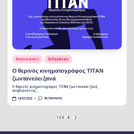
Posted
Ανακοινώσεις
Εκδηλώσεις
in
Ο θερινός κινηματογράφος ΤΙΤΑΝ
ζωντανεύει ξανά
Ο θερινός κινηματογράφος ΤΙΤΑΝ ζωντανεύει ξανά,
αναβιώνοντας…
No Comments
10/07/2025
Posts
1
2
3
…
8
NEXT
PAGE
pagination