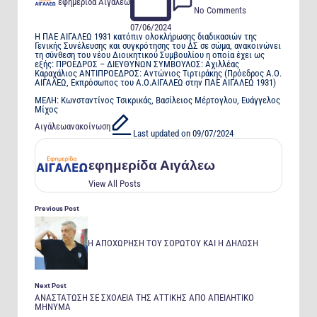
εφημερίδα Αιγάλεω
by
No Comments
07/06/2024
Η ΠΑΕ ΑΙΓΑΛΕΩ 1931 κατόπιν ολοκλήρωσης διαδικασιών της
Γενικής Συνέλευσης και συγκρότησης του ΔΣ σε σώμα, ανακοινώνει
τη σύνθεση του νέου Διοικητικού Συμβουλίου η οποία έχει ως
εξής: ΠΡΟΕΔΡΟΣ – ΔΙΕΥΘΥΝΩΝ ΣΥΜΒΟΥΛΟΣ: Αχιλλέας
Καραχάλιος ΑΝΤΙΠΡΟΕΔΡΟΣ: Αντώνιος Τιρτιράκης (Πρόεδρος Α.Ο.
ΑΙΓΑΛΕΩ, Εκπρόσωπος του Α.Ο.ΑΙΓΑΛΕΩ στην ΠΑΕ ΑΙΓΑΛΕΩ 1931)
ΜΕΛΗ: Κωνσταντίνος Τσικρικάς, Βασίλειος Μέρτογλου, Ευάγγελος
Μίχος
Αιγάλεω
ανακοίνωση
Tags:
Last updated on 09/07/2024
εφημερίδα Αιγάλεω
View All Posts
Previous Post
Η ΑΠΟΧΩΡΗΣΗ ΤΟΥ ΣΟΡΩΤΟΥ ΚΑΙ Η ΔΗΛΩΣΗ
Post
navigation
Next Post
ΑΝΑΣΤΑΤΩΣΗ ΣΕ ΣΧΟΛΕΙΑ ΤΗΣ ΑΤΤΙΚΗΣ ΑΠΟ ΑΠΕΙΛΗΤΙΚΟ
ΜΗΝΥΜΑ