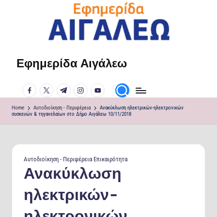
Skip
to
content
Εφημερίδα Αιγάλεω
Η
φωνή
facebook.com
twitter.com
t.me
instagram.com
youtube.com
σου!
Home
Αυτοδιοίκηση - Περιφέρεια
Ανακύκλωση ηλεκτρικών-ηλεκτρονικών
συσκευών & τηγανελαίων στο Δήμο Αιγάλεω 10/11/2018
Posted
Αυτοδιοίκηση - Περιφέρεια
Επικαιρότητα
in
Ανακύκλωση
ηλεκτρικών-
ηλεκτρονικών