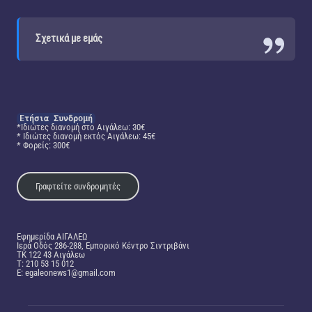
Σχετικά με εμάς
Ετήσια Συνδρομή
*Ιδιώτες διανομή στο Αιγάλεω: 30€
* Ιδιώτες διανομή εκτός Αιγάλεω: 45€
* Φορείς: 300€
Γραφτείτε συνδρομητές
Εφημερίδα ΑΙΓΑΛΕΩ
Ιερά Οδός 286-288, Εμπορικό Κέντρο Σιντριβάνι
TK 122 43 Αιγάλεω
T: 210 53 15 012
E:
egaleonews1@gmail.com