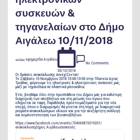
συσκευών &
τηγανελαίων στο Δήμο
Αιγάλεω 10/11/2018
Posted
εφημερίδα Αιγάλεω
by
No Comments
30/10/2018
Οι δράσεις ανακύκλωσης συνεχίζονται!
Το Σάββατο 10 Νοεμβρίου 2018 10:00-13:00 στην Πλατεία Αγίας
Τριάδας, φέρνουμε τις ηλεκτρικές & ηλεκτρονικές συσκευές μας,
μαζί με τηγανέλαια σε πλαστικά μπουκάλια.
Έτσι, βοηθάμε όλοι στην προσπάθεια του Δήμου μας για καλύτερη
διαχείριση των αποβλήτων και στη μείωση του όγκου που
οδηγείται σε ταφή. Παράλληλα, προετοιμαζόμαστε για την νέα
εποχή, όπου ο διαχωρισμός θα γίνεται στη πηγή, με διαφορετικά
ρεύματα ανακυκλώσιμων υλικών και για την ανεξάρτητη συλλογή
και κομποστοποίηση των βιοαποβλήτων.
https://www.facebook.com/events/704069873319201/
ανακύκλωση
Δήμος Αιγάλεω
συσκευές
Tags: