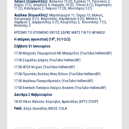
Λαύριο (Συμεωνίδης):
Άντερσον 15 (3), Σιγάλας 11, Προίσκος 2,
Δήμος 5 (1), Δεϊμέζης 6, Γεωργάς 10 (2), Τόλιας 6 (1), Καματερός
11 (2), Καλόγηρος 2, Λεφιού 17 (3), Μουτάφης 5 (1)
Αιγάλεω (Κορωνίδης):
Μπράντφορντ 11, Έλμορ 15, Βέλκος,
Χουχούμης 6 (1), Αυγουλέας, Καράβολας 6 (2), Μπαλός 4,
Λάμπρου 2, Δεμερούδης 5 (1), Κουρτίδης 3, Κουστένης 7 (1),
Ντιπτσής 3
ΚΡΙΣΙΜΟ ΤΟ ΕΠΟΜΕΝΟ ΕΝΤΟΣ ΕΔΡΑΣ ΜΑΤΣ ΓΙΑ ΤΟ ΑΙΓΑΛΕΩ!
η
Η επόμενη αγωνιστική (19
, 31/1-2/2)
Σάββατο 31 Ιανουαρίου
17:00 Μαχητές Πειραματικό-ΝΕ Μεγαρίδος (YouTube HellenicBF)
17:00 Σοφάδες-Δάφνη (YouTube HellenicBF)
17:00 ΑΓΕΧ-Ψυχικό (YouTube HellenicBF)
17:00 Πρωτέας Βούλας-Νίκη Βόλου (YouTube HellenicBF)
17:00 Αιγάλεω-Πανερυθραϊκός (YouTube HellenicBF)
17:00 Evertech Παπάγου-Λαύριο Boderm (YouTube HellenicBF)
Δευτέρα 2 Φεβρουαρίου
18:30 Vikos Φalcons- Κόροιβος Αμαλιάδας (ΕΡΤ2 ΣΠΟΡ)
Ρεπό:
Δόξα Λευκάδας ΒΙΚΟΣ COLA
Tags: