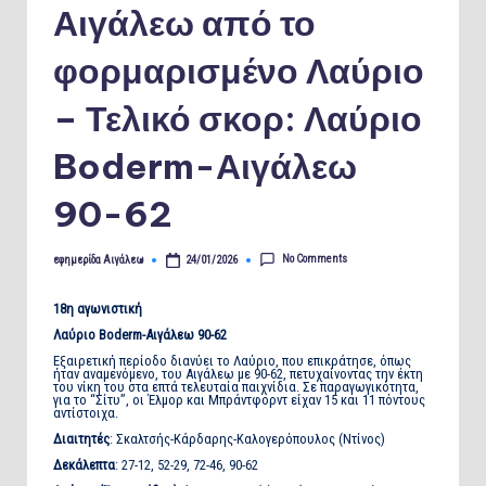
Αιγάλεω από το
φορμαρισμένο Λαύριο
– Τελικό σκορ: Λαύριο
Boderm-Αιγάλεω
90-62
No Comments
εφημερίδα Αιγάλεω
24/01/2026
Posted
by
18η αγωνιστική
Λαύριο
Boderm
-Αιγάλεω 90-62
Εξαιρετική περίοδο διανύει το Λαύριο, που επικράτησε, όπως
ήταν αναμενόμενο, του Αιγάλεω με 90-62, πετυχαίνοντας την έκτη
του νίκη του στα επτά τελευταία παιχνίδια. Σε παραγωγικότητα,
για το “Σίτυ”, οι Έλμορ και Μπράντφορντ είχαν 15 και 11 πόντους
αντίστοιχα.
Διαιτητές
: Σκαλτσής-Κάρδαρης-Καλογερόπουλος (Ντίνος)
Δεκάλεπτα
: 27-12, 52-29, 72-46, 90-62