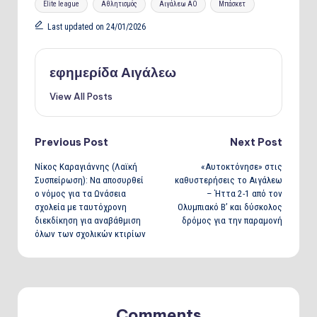
Elite league
Αθλητισμός
Αιγάλεω ΑΟ
Μπάσκετ
Last updated on 24/01/2026
εφημερίδα Αιγάλεω
View All Posts
Post
Previous Post
Next Post
Νίκος Καραγιάννης (Λαϊκή
«Αυτοκτόνησε» στις
navigation
Συσπείρωση): Να αποσυρθεί
καθυστερήσεις το Αιγάλεω
ο νόμος για τα Ωνάσεια
– Ήττα 2-1 από τον
σχολεία με ταυτόχρονη
Ολυμπιακό Β’ και δύσκολος
διεκδίκηση για αναβάθμιση
δρόμος για την παραμονή
όλων των σχολικών κτιρίων
Comments