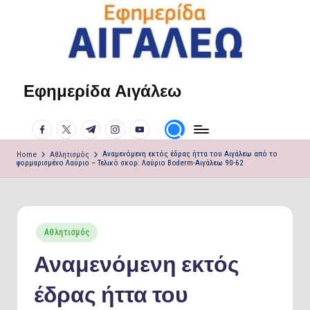
Skip
to
content
Εφημερίδα Αιγάλεω
Η
φωνή
facebook.com
twitter.com
t.me
instagram.com
youtube.com
σου!
Home
Αθλητισμός
Αναμενόμενη εκτός έδρας ήττα του Αιγάλεω από το
φορμαρισμένο Λαύριο – Τελικό σκορ: Λαύριο Boderm-Αιγάλεω 90-62
Posted
Αθλητισμός
in
Αναμενόμενη εκτός
έδρας ήττα του