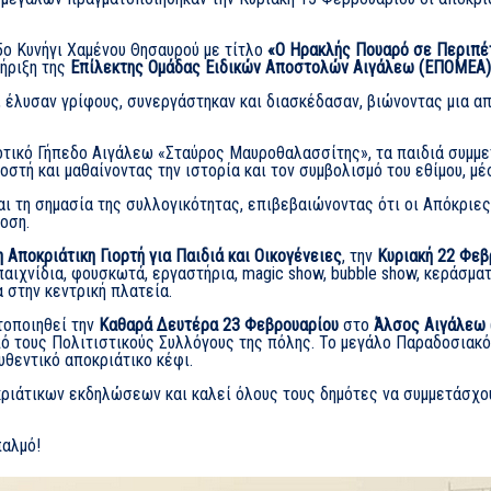
 5ο Κυνήγι Χαμένου Θησαυρού με τίτλο
«Ο Ηρακλής Πουαρό σε Περιπέ
τήριξη της
Επίλεκτης Ομάδας Ειδικών Αποστολών Αιγάλεω (ΕΠΟΜΕΑ)
, έλυσαν γρίφους, συνεργάστηκαν και διασκέδασαν, βιώνοντας μια απ
οτικό Γήπεδο Αιγάλεω «Σταύρος Μαυροθαλασσίτης», τα παιδιά συμμ
οστή και μαθαίνοντας την ιστορία και τον συμβολισμό του εθίμου, μέ
αι τη σημασία της συλλογικότητας, επιβεβαιώνοντας ότι οι Απόκριες
οση.
 Αποκριάτικη Γιορτή για Παιδιά και Οικογένειες
, την
Κυριακή 22 Φεβ
 παιχνίδια, φουσκωτά, εργαστήρια, magic show, bubble show, κεράσμα
 στην κεντρική πλατεία.
τοποιηθεί την
Καθαρά Δευτέρα 23 Φεβρουαρίου
στο
Άλσος Αιγάλεω
πό τους Πολιτιστικούς Συλλόγους της πόλης. Το μεγάλο Παραδοσιακό
υθεντικό αποκριάτικο κέφι.
ριάτικων εκδηλώσεων και καλεί όλους τους δημότες να συμμετάσχου
παλμό!