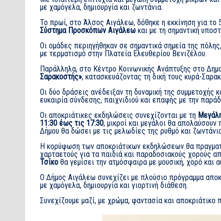
με χαμόγελα, δημιουργία και ζωντάνια.
Το πρωί, στο Άλσος Αιγάλεω, δόθηκε η εκκίνηση για το
Σύστημα Προσκόπων Αιγάλεω
και με τη σημαντική υποσ
Οι ομάδες περιηγήθηκαν σε σημαντικά σημεία της πόλης
με τερματισμό στην Πλατεία Ελευθερίου Βενιζέλου.
Παράλληλα, στο Κέντρο Κοινωνικής Ανάπτυξης στο Δημ
Σαρακοστής»
, κατασκευάζοντας τη δική τους κυρά-Σαρακ
Οι δύο δράσεις ανέδειξαν τη δυναμική της συμμετοχής κ
ευκαιρία σύνδεσης, παιχνιδιού και επαφής με την παράδ
Οι αποκριάτικες εκδηλώσεις συνεχίζονται με τη
Μεγάλη
11:30 έως τις 17:30
, μικροί και μεγάλοι θα απολαύσουν
Δήμου θα δώσει με τις μελωδίες της ρυθμό και ζωντάνια
Η κορύφωση των αποκριάτικων εκδηλώσεων θα πραγμα
χαρταετούς για τα παιδιά και παραδοσιακούς χορούς α
Τσίκο
θα γεμίσει την ατμόσφαιρα με μουσική, χορό και α
Ο Δήμος Αιγάλεω συνεχίζει με πλούσιο πρόγραμμα αποκ
με χαμόγελα, δημιουργία και γιορτινή διάθεση.
Συνεχίζουμε μαζί, με χρώμα, φαντασία και αποκριάτικο 