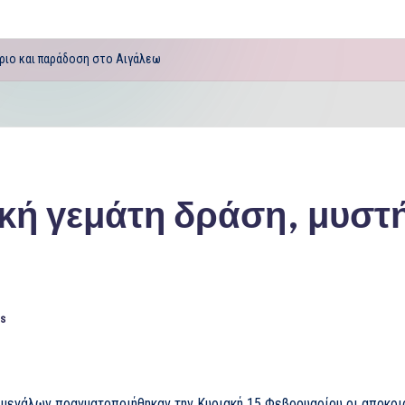
ριο και παράδοση στο Αιγάλεω
κή γεμάτη δράση, μυστ
s
ι μεγάλων πραγματοποιήθηκαν την Κυριακή 15 Φεβρουαρίου οι αποκρι