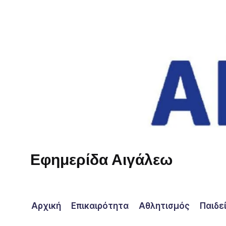
Skip
to
content
Εφημερίδα Αιγάλεω
Η
φωνή
σου!
Αρχική
Επικαιρότητα
Αθλητισμός
Παιδε