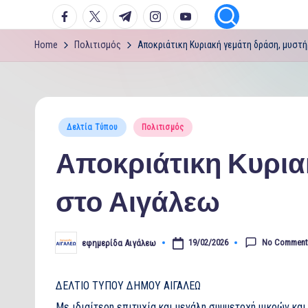
facebook.com
twitter.com
t.me
instagram.com
youtube.com
Home
Πολιτισμός
Αποκριάτικη Κυριακή γεμάτη δράση, μυστή
Posted
Δελτία Τύπου
Πολιτισμός
in
Αποκριάτικη Κυρια
στο Αιγάλεω
No Comment
19/02/2026
εφημερίδα Αιγάλεω
Posted
by
ΔΕΛΤΙΟ ΤΥΠΟΥ ΔΗΜΟΥ ΑΙΓΑΛΕΩ
Με ιδιαίτερη επιτυχία και μεγάλη συμμετοχή μικρών κα