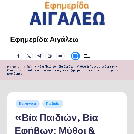
Skip
to
content
Εφημερίδα Αιγάλεω
Η
φωνή
facebook.com
twitter.com
t.me
instagram.com
youtube.com
σου!
Home
Παιδεία
«Βία Παιδιών, Βία Εφήβων: Μύθοι & Πραγματικότητα» –
Ουσιαστικός διάλογος στο Αιγάλεω για ένα ζήτημα που αφορά όλη τη σχολική
κοινότητα
Posted
Κοινωνικά
Παιδεία
in
«Βία Παιδιών, Βία
Εφήβων: Μύθοι &