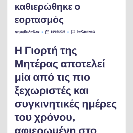
καθιερώθηκε ο
εορτασμός
No Comments
εφημερίδα Αιγάλεω
10/05/2026
Posted
by
Η Γιορτή της
Μητέρας αποτελεί
μία από τις πιο
ξεχωριστές και
συγκινητικές ημέρες
του χρόνου,
αφιερωμένη στο