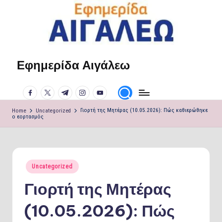
Skip
to
content
Εφημερίδα Αιγάλεω
Η
φωνή
facebook.com
twitter.com
t.me
instagram.com
youtube.com
σου!
Home
Uncategorized
Γιορτή της Μητέρας (10.05.2026): Πώς καθιερώθηκε
ο εορτασμός
Posted
Uncategorized
in
Γιορτή της Μητέρας
(10.05.2026): Πώς