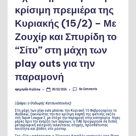
κρίσιμη πρεμιέρα της
Κυριακής (15/2) – Με
Ζουχίρ και Σπυρίδη το
“Σίτυ” στη μάχη των
play outs για την
παραμονή
No Comments
εφημερίδα Αιγάλεω
09/02/2026
Posted
by
(
Γράφει ο Θοδωρής Κατσωνόπουλος
)
Στη μάχη των play outs μπαίνει την Κυριακή 15 Φεβρουαρίου το
Αιγάλεω, ξεκινώντας την πιο κρίσιμη καμπή της φετινής σεζόν
στη Super League 2, με στόχο την παραμονή στην κατηγορία. Λίγες
μέρες πριν την έναρξη των αγώνων, η ΠΑΕ προχώρησε σε διπλή
μεταγραφική ενίσχυση τελευταίας στιγμής, προσθέτοντας
ποιότητα και βάθος στο ρόστερ.
Στο «Σίτι» εντάσσονται ο 22χρονος Καναδός κεντρικός χαφ Ρίντα