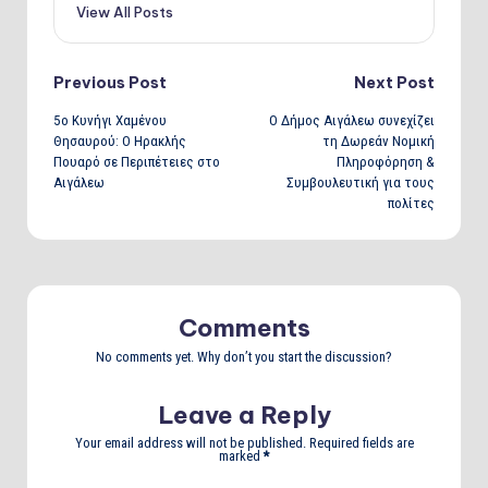
View All Posts
Post
Previous Post
Next Post
5ο Κυνήγι Χαμένου
Ο Δήμος Αιγάλεω συνεχίζει
navigation
Θησαυρού: Ο Ηρακλής
τη Δωρεάν Νομική
Πουαρό σε Περιπέτειες στο
Πληροφόρηση &
Αιγάλεω
Συμβουλευτική για τους
πολίτες
Comments
No comments yet. Why don’t you start the discussion?
Leave a Reply
Your email address will not be published.
Required fields are
marked
*