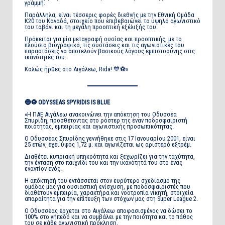
γραμμή.
Παράλληλα, είναι τέσσερις φορές διεθνής με την Εθνική Ομάδα
Κ20 του Καναδά, στοιχείο που επιβεβαιώνει το υψηλό αγωνιστικό
του ταβάνι και τη μεγάλη προοπτική εξέλιξής του.
Πρόκειται για μία μεταγραφή ουσίας και προοπτικής, με το
πλούσιο βιογραφικό, τις συστάσεις και τις αγωνιστικές του
παραστάσεις να αποτελούν βασικούς λόγους εμπιστοσύνης στις
ικανότητές του.
Καλώς ήρθες στο Αιγάλεω, Rida! 💙⚽»
🔵⚽ ODYSSEAS SPYRIDIS IS BLUE
«Η ΠΑΕ Αιγάλεω ανακοινώνει την απόκτηση του Οδυσσέα
Σπυρίδη, προσθέτοντας στο ρόστερ της έναν ποδοσφαιριστή
ποιότητας, εμπειρίας και αγωνιστικής προσωπικότητας.
Ο Οδυσσέας Σπυρίδης γεννήθηκε στις 17 Ιανουαρίου 2001, είναι
25 ετών, έχει ύψος 1,72 μ. και αγωνίζεται ως αριστερό εξτρέμ.
Διαθέτει κυπριακή υπηκοότητα και ξεχωρίζει για την ταχύτητα,
την ένταση στο παιχνίδι του και την ικανότητά του στο ένας
εναντίον ενός.
Η απόκτησή του εντάσσεται στον ευρύτερο σχεδιασμό της
ομάδας μας για ουσιαστική ενίσχυση, με ποδοσφαιριστές που
διαθέτουν εμπειρία, χαρακτήρα και νοοτροπία νικητή, στοιχεία
απαραίτητα για την επίτευξη των στόχων μας στη Super League 2.
Ο Οδυσσέας έρχεται στο Αιγάλεω αποφασισμένος να δώσει το
100% στο γήπεδο και να συμβάλει με την ποιότητα και το πάθος
του σε κάθε αγωνιστική πρόκληση.