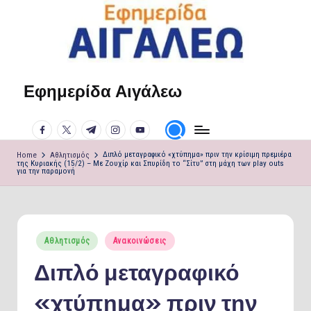
Skip
to
content
Εφημερίδα Αιγάλεω
Η
φωνή
facebook.com
twitter.com
t.me
instagram.com
youtube.com
σου!
Home
Αθλητισμός
Διπλό μεταγραφικό «χτύπημα» πριν την κρίσιμη πρεμιέρα
της Κυριακής (15/2) – Με Ζουχίρ και Σπυρίδη το “Σίτυ” στη μάχη των play outs
για την παραμονή
Posted
Αθλητισμός
Ανακοινώσεις
in
Διπλό μεταγραφικό
«χτύπημα» πριν την