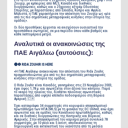
Ζουχίρ, με εμπειρίες από MLS, Καναδά και διεθνείς
διοργανώσεις, καθώς και ο 25χρονος εξτρέμ Οδυσσέας
Σπυρίδης, με παραστάσεις από Ελλάδα, Κύπρο και Αγγλία.
Μάλιστα, η ΠΑΕ χαρακτήρισε την απόκτηση του Ζουχίρ ως «μία
από τις πιο σημαντικές μεταγραφικές κινήσεις στην ιστορία της
ομάδας».
Οι δύο προσθήκες έρχονται να ενισχύσουν ουσιαστικά την
προσπάθεια σωτηρίας, σε μια περίοδο όπου κάθε βαθμός και
κάθε λεπτομέρεια μετρά.
Αναλυτικά οι ανακοινώσεις της
ΠΑΕ Αιγάλεω (αυτούσιες):
🔵⚽ RIDA ZOUHIR IS HERE
«Η ΠΑΕ Αιγάλεω ανακοινώνει την απόκτηση του Rida Zouhir,
πραγματοποιώντας μία από τις πιο σημαντικές μεταγραφικές
κινήσεις στην ιστορία της ομάδας.
Ο Rida Zouhir είναι Καναδός, γεννημένος στις 23 Νοεμβρίου 2003,
έχει ύψος 1,78 μ. και αγωνίζεται στον άξονα του κέντρου. Παρά
το νεαρό της ηλικίας του, διαθέτει πλούσιες αγωνιστικές
παραστάσεις από υψηλό επίπεδο ποδοσφαίρου στη Βόρεια
Αμερική 🇨🇦
Έχει καταγράψει 34 συμμετοχές στο κορυφαίο επαγγελματικό
πρωτάθλημα των ΗΠΑ (MLS) με τη φανέλα της DC United, ενώ έχει
αγωνιστεί και σε ομάδες του Καναδικού πρωταθλήματος, καθώς
και σε διεθνείς διοργανώσεις της Κεντρικής και Βόρειας
Αμερικής. Στην επαγγελματική του καριέρα μετρά συνολικά 78
συμμετοχές, με 10 γκολ και 5 ασίστ, αποδεικνύοντας τη
δημιουργική και εκτελεστική του ικανότητα από τη μεσαία