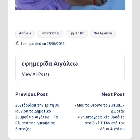
Tags:
Αιγάλεω
Γυναικοκτονίες
Έμφυλη Βία
Νέα Αριστερά
Last updated on 28/06/2026
εφημερίδα Αιγάλεω
View All Posts
Post
Previous Post
Next Post
Συνεδριάζει την Τρίτη 30
«Μες το Θερινό το Σινεμά…»
navigation
Ιουνίου το Δημοτικό
– Δωρεάν
Συμβούλιο Αιγάλεω – Τα
κινηματογραφικές βραδιές
θέματα της ημερήσιας
στο Σινέ ΤΙΤΑΝ από τον
διάταξης
Δήμο Αιγάλεω