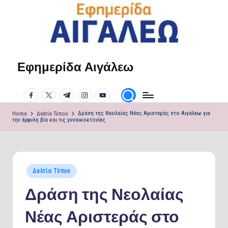
Skip
to
content
Εφημερίδα Αιγάλεω
Η
φωνή
facebook.com
twitter.com
t.me
instagram.com
youtube.com
σου!
Home
Δελτία Τύπου
Δράση της Νεολαίας Νέας Αριστεράς στο Αιγάλεω για
την έμφυλη βία και τις γυναικοκτονίες
Posted
Δελτία Τύπου
in
Δράση της Νεολαίας
Νέας Αριστεράς στο