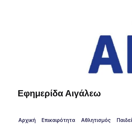
Skip
to
content
Εφημερίδα Αιγάλεω
Η
φωνή
σου!
Αρχική
Επικαιρότητα
Αθλητισμός
Παιδε