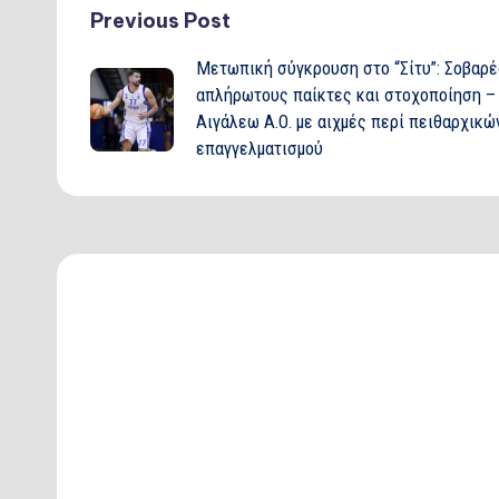
Post
Previous Post
Μετωπική σύγκρουση στο “Σίτυ”: Σοβαρέ
navigation
απλήρωτους παίκτες και στοχοποίηση – 
Αιγάλεω Α.Ο. με αιχμές περί πειθαρχικ
επαγγελματισμού