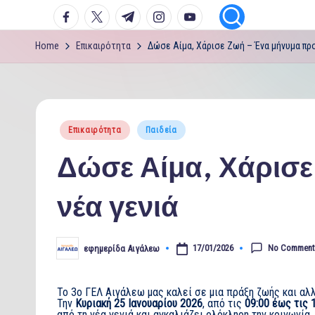
facebook.com
twitter.com
t.me
instagram.com
youtube.com
Home
Επικαιρότητα
Δώσε Αίμα, Χάρισε Ζωή – Ένα μήνυμα πρ
Posted
Επικαιρότητα
Παιδεία
in
Δώσε Αίμα, Χάρισ
νέα γενιά
No Comment
17/01/2026
εφημερίδα Αιγάλεω
Posted
by
Το 3ο ΓΕΛ Αιγάλεω μας καλεί σε μια πράξη ζωής και αλ
Την
Κυριακή 25 Ιανουαρίου 2026
, από τις
09:00 έως τις 
από τη νέα γενιά και αγκαλιάζει ολόκληρη την κοινωνία.