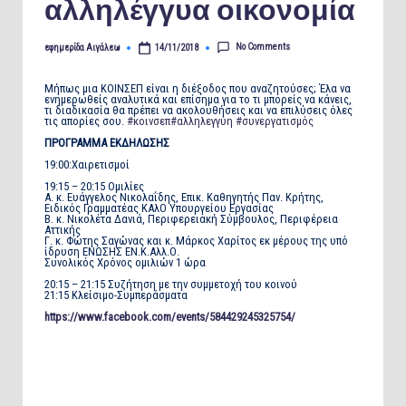
αλληλέγγυα οικονομία
No Comments
εφημερίδα Αιγάλεω
14/11/2018
Posted
by
Μήπως μια ΚΟΙΝΣΕΠ είναι η διέξοδος που αναζητούσες; Έλα να
ενημερωθείς αναλυτικά και επίσημα για το τι μπορείς να κάνεις,
τι διαδικασία θα πρέπει να ακολουθήσεις και να επιλύσεις όλες
τις απορίες σου.
#κοινσεπ
#αλληλεγγύη
#συνεργατισμός
ΠΡΟΓΡΑΜΜΑ ΕΚΔΗΛΩΣΗΣ
19:00:Χαιρετισμοί
19:15 – 20:15 Ομιλίες
Α. κ. Ευάγγελος Νικολαΐδης, Επικ. Καθηγητής Παν. Κρήτης,
Ειδικός Γραμματέας ΚΑλΟ Υπουργείου Εργασίας
Β. κ. Νικολέτα Δανιά, Περιφερειακή Σύμβουλος, Περιφέρεια
Αττικής
Γ. κ. Φώτης Σαγώνας και κ. Μάρκος Χαρίτος εκ μέρους της υπό
ίδρυση ΕΝΩΣΗΣ ΕΝ.Κ.Αλλ.Ο.
Συνολικός Χρόνος ομιλιών 1 ώρα
20:15 – 21:15 Συζήτηση με την συμμετοχή του κοινού
21:15 Κλείσιμο-Συμπεράσματα
https://www.facebook.com/events/584429245325754/