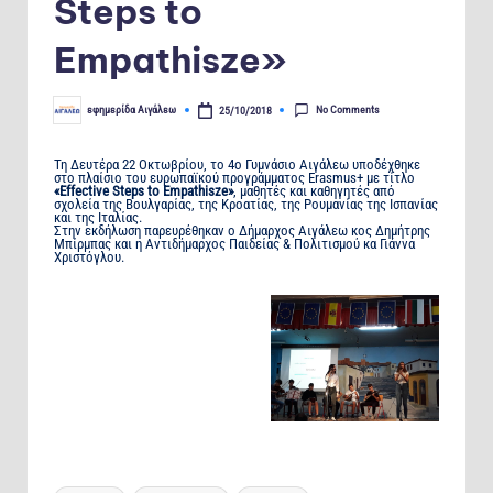
Steps to
Empathisze»
No Comments
εφημερίδα Αιγάλεω
25/10/2018
Posted
by
Τη Δευτέρα 22 Οκτωβρίου, το 4ο Γυμνάσιο Αιγάλεω υποδέχθηκε
στο πλαίσιο του ευρωπαϊκού προγράμματος Erasmus+ με τίτλο
«Effective Steps to Empathisze»
, μαθητές και καθηγητές από
σχολεία της Βουλγαρίας, της Κροατίας, της Ρουμανίας της Ισπανίας
και της Ιταλίας.
Στην εκδήλωση παρευρέθηκαν ο Δήμαρχος Αιγάλεω κος Δημήτρης
Μπίρμπας και η Αντιδήμαρχος Παιδείας & Πολιτισμού κα Γιάννα
Χριστόγλου.