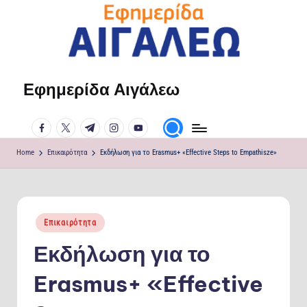
Skip
to
content
Εφημερίδα Αιγάλεω
Η
φωνή
facebook.com
twitter.com
t.me
instagram.com
youtube.com
σου!
Home
Επικαιρότητα
Εκδήλωση για το Erasmus+ «Effective Steps to Empathisze»
Posted
Επικαιρότητα
in
Εκδήλωση για το
Erasmus+ «Effective