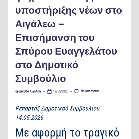
υποστήριξης νέων στο
Αιγάλεω –
Επισήμανση του
Σπύρου Ευαγγελάτου
στο Δημοτικό
Συμβούλιο
No Comments
εφημερίδα Αιγάλεω
17/05/2026
Posted
by
Ρεπορτάζ Δημοτικού Συμβουλίου
14.05.2026
Με αφορμή το τραγικό