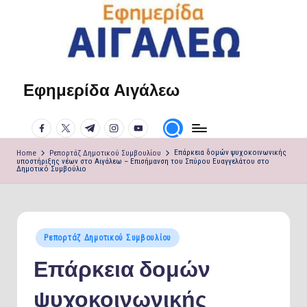
Skip
to
content
Εφημερίδα Αιγάλεω
Η
φωνή
facebook.com
twitter.com
t.me
instagram.com
youtube.com
σου!
Home
Ρεπορτάζ Δημοτικού Συμβουλίου
Επάρκεια δομών ψυχοκοινωνικής
υποστήριξης νέων στο Αιγάλεω – Επισήμανση του Σπύρου Ευαγγελάτου στο
Δημοτικό Συμβούλιο
Posted
Ρεπορτάζ Δημοτικού Συμβουλίου
in
Επάρκεια δομών
ψυχοκοινωνικής