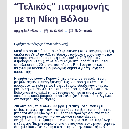
“Τελικός” παραμονής
με τη Νίκη Βόλου
No Comments
εφημερίδα Αιγάλεω
06/02/2026
Posted
by
(
γράφει ο Θοδωρής Κατσωνόπουλος
)
Μετά την οριακή ήττα στο θρίλερ απέναντι στον Πανερυθραϊκό, η
ομάδα του Αιγάλεω Α.Ο. ταξιδεύει στον Βόλο για μία από τις πιο
κρίσιμες αναμετρήσεις της φετινής σεζόν. Το Σάββατο 7
Φεβουαρίου (17:00), το «Σίτι» φιλοξενείται από τη Νίκη Βόλου
στο πλαίσιο της 20ης αγωνιστικής της Elite League, σε ένα
παιχνίδι με τεράστια βαθμολογική σημασία για τη μάχη της
παραμονής.
Η ομάδα του κόουτς Κορωνίδη βρίσκεται σε δύσκολη θέση,
μετρώντας πέντε συνεχόμενες ήττες, ωστόσο η εικόνα στο
πρόσφατο παιχνίδι με τον Πανερυθραϊκό έδειξε πως υπάρχει
βελτίωση και αγωνιστική αντίδραση. Ένα πιθανό «διπλό» στον
Βόλο μπορεί να αλλάξει τα δεδομένα στη μάχη της αποφυγής του
απευθείας υποβιβασμού και να βάλει ξανά δυναμικά το Αιγάλεω
στο παιχνίδι της σωτηρίας.
Απέναντι του, το Αιγάλεω θα βρει μία Νίκη Βόλου που έχει
εκτίσει το ρεπό της στον δεύτερο γύρο και βρίσκεται δύο νίκες
μπροστά στη βαθμολογία. Οι Θεσσαλοί προέρχονται από τρεις
συνεχόμενες ήττες και «καίγονται» για το αποτέλεσμα,
αναζητώντας την πέμπτη τους νίκη στο πρωτάθλημα. Παράλληλα,
η έδρα της Νίκης θεωρείται από τις πιο «καυτές» της κατηγορίας,
στοιχείο που κάνει ακόμη πιο απαιτητική την αποστολή των