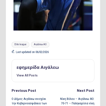
Tags:
Elite league
Αιγάλεω ΑΟ
Last updated on 06/02/2026
εφημερίδα Αιγάλεω
View All Posts
Post
Previous Post
Next Post
Ο Δήμος Αιγάλεω ενισχύει
Νίκη Βόλου – Αιγάλεω ΑΟ:
navigation
την Κυβερνοασφάλεια των
70-71 – Παληκαρίσια νίκη