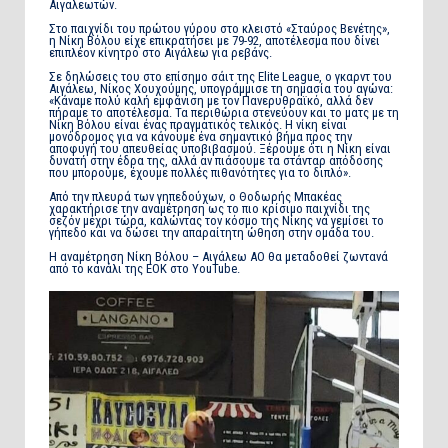
Αιγαλεωτών.
Στο παιχνίδι του πρώτου γύρου στο κλειστό «Σταύρος Βενέτης»,
η Νίκη Βόλου είχε επικρατήσει με 79-92, αποτέλεσμα που δίνει
επιπλέον κίνητρο στο Αιγάλεω για ρεβάνς.
Σε δηλώσεις του στο επίσημο σάιτ της Elite League, ο γκαρντ του
Αιγάλεω, Νίκος Χουχούμης, υπογράμμισε τη σημασία του αγώνα:
«Κάναμε πολύ καλή εμφάνιση με τον Πανερυθραϊκό, αλλά δεν
πήραμε το αποτέλεσμα. Τα περιθώρια στενεύουν και το ματς με τη
Νίκη Βόλου είναι ένας πραγματικός τελικός. Η νίκη είναι
μονόδρομος για να κάνουμε ένα σημαντικό βήμα προς την
αποφυγή του απευθείας υποβιβασμού. Ξέρουμε ότι η Νίκη είναι
δυνατή στην έδρα της, αλλά αν πιάσουμε τα στάνταρ απόδοσης
που μπορούμε, έχουμε πολλές πιθανότητες για το διπλό».
Από την πλευρά των γηπεδούχων, ο Θοδωρής Μπακέας
χαρακτήρισε την αναμέτρηση ως το πιο κρίσιμο παιχνίδι της
σεζόν μέχρι τώρα, καλώντας τον κόσμο της Νίκης να γεμίσει το
γήπεδο και να δώσει την απαραίτητη ώθηση στην ομάδα του.
Η αναμέτρηση Νίκη Βόλου – Αιγάλεω ΑΟ θα μεταδοθεί ζωντανά
από το κανάλι της ΕΟΚ στο YouTube.