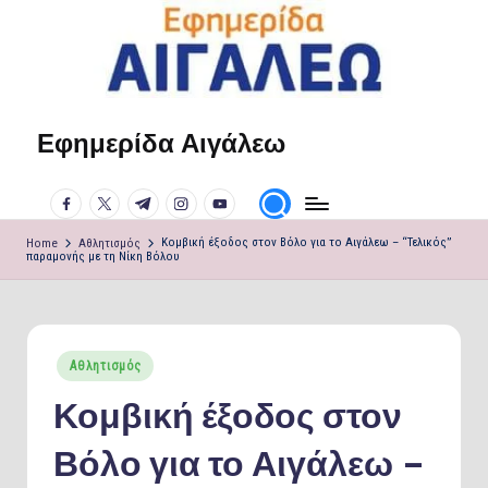
Skip
to
content
Εφημερίδα Αιγάλεω
Η
φωνή
facebook.com
twitter.com
t.me
instagram.com
youtube.com
σου!
Home
Αθλητισμός
Κομβική έξοδος στον Βόλο για το Αιγάλεω – “Τελικός”
παραμονής με τη Νίκη Βόλου
Posted
Αθλητισμός
in
Κομβική έξοδος στον
Βόλο για το Αιγάλεω –