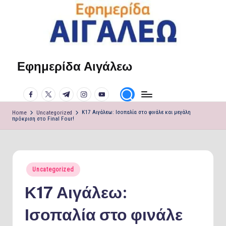
Skip
to
content
Εφημερίδα Αιγάλεω
Η
φωνή
facebook.com
twitter.com
t.me
instagram.com
youtube.com
σου!
Home
Uncategorized
Κ17 Αιγάλεω: Ισοπαλία στο φινάλε και μεγάλη
πρόκριση στο Final Four!
Posted
Uncategorized
in
Κ17 Αιγάλεω:
Ισοπαλία στο φινάλε