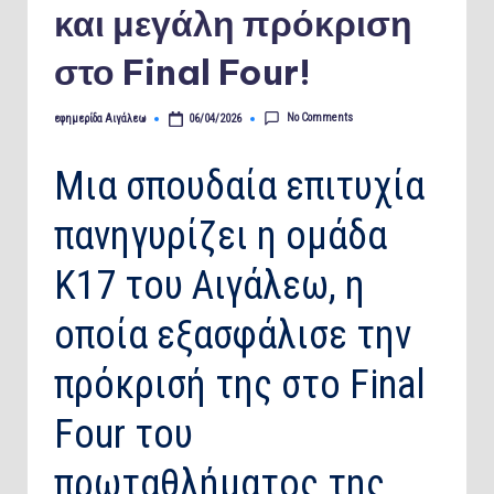
και μεγάλη πρόκριση
στο Final Four!
No Comments
εφημερίδα Αιγάλεω
06/04/2026
Posted
by
Μια σπουδαία επιτυχία
πανηγυρίζει η ομάδα
Κ17 του Αιγάλεω, η
οποία εξασφάλισε την
πρόκρισή της στο Final
Four του
πρωταθλήματος της