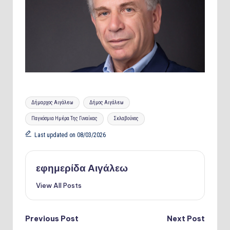
Tags:
Δήμαρχος Αιγάλεω
Δήμος Αιγάλεω
Παγκόσμια Ημέρα Της Γυναίκας
Σκλαβούνος
Last updated on 08/03/2026
εφημερίδα Αιγάλεω
View All Posts
Post
Previous Post
Next Post