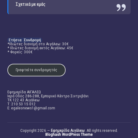
Σχετικά με εμάς
Ετήσια Συνδρομή
*Ιδιώτες διανομή στο Αιγάλεω: 30€
* Ιδιώτες διανομή εκτός Αιγάλεω: 45€
* Φορείς: 300€
Γραφτείτε συνδρομητές
Εφημερίδα ΑΙΓΑΛΕΩ
Ιερά Οδός 286-288, Εμπορικό Κέντρο Σιντριβάνι
TK 122 43 Αιγάλεω
T: 210 53 15 012
E:
egaleonews1@gmail.com
Copyright 2026 —
Εφημερίδα Αιγάλεω
. All rights reserved.
Bloghash WordPress Theme