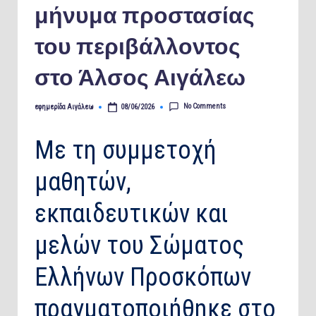
μήνυμα προστασίας
του περιβάλλοντος
στο Άλσος Αιγάλεω
No Comments
εφημερίδα Αιγάλεω
08/06/2026
Posted
by
Με τη συμμετοχή
μαθητών,
εκπαιδευτικών και
μελών του Σώματος
Ελλήνων Προσκόπων
πραγματοποιήθηκε στο