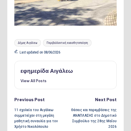
Tags:
Δήμος Αιγάλεω
Περιβαλλοντική ευαισθητοποίηση
Last updated on 08/06/2026
εφημερίδα Αιγάλεω
View All Posts
Post
Previous Post
Next Post
11 σχολεία του Αιγάλεω
Θέσεις και παρεμβάσεις της
navigation
συμμετείχαν στη μεγάλη
ΑΝΑΠΛΑΣΗΣ στο Δημοτικό
μαθητική συναυλία για τον
Συμβούλιο της 28ης Μαΐου
Χρήστο Νικολόπουλο
2026