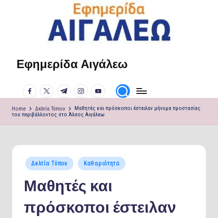
Skip
to
content
Εφημερίδα Αιγάλεω
Η
φωνή
facebook.com
twitter.com
t.me
instagram.com
youtube.com
σου!
Home
Δελτία Τύπου
Μαθητές και πρόσκοποι έστειλαν μήνυμα προστασίας
του περιβάλλοντος στο Άλσος Αιγάλεω
Posted
Δελτία Τύπου
Καθαριότητα
in
Μαθητές και
πρόσκοποι έστειλαν