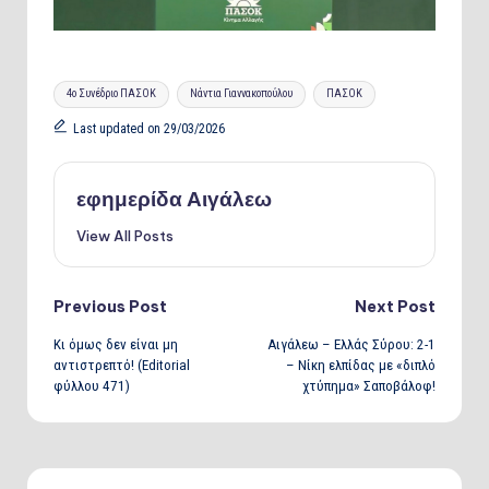
Tags:
4ο Συνέδριο ΠΑΣΟΚ
Νάντια Γιαννακοπούλου
ΠΑΣΟΚ
Last updated on 29/03/2026
εφημερίδα Αιγάλεω
View All Posts
Post
Previous Post
Next Post
Κι όμως δεν είναι μη
Αιγάλεω – Ελλάς Σύρου: 2-1
navigation
αντιστρεπτό! (Editorial
– Νίκη ελπίδας με «διπλό
φύλλου 471)
χτύπημα» Σαποβάλοφ!