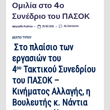
Ομιλία στο 4ο
Συνέδριο του ΠΑΣΟΚ
No Comments
εφημερίδα Αιγάλεω
29/03/2026
Posted
by
ΔΕΛΤΙΟ ΤΥΠΟΥ
Στο πλαίσιο των
εργασιών του
4
Τακτικού Συνεδρίου
ου
του ΠΑΣΟΚ –
Κινήματος Αλλαγής, η
Βουλευτής κ. Νάντια