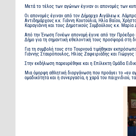
Μετά το τέλος των αγώνων έγιναν οι απονομές των κυπέ
Οι απονομές έγιναν από τον Δήμαρχο Αιγάλεω κ. Λάμπρ
Αντιδημάρχους κ.κ. Γιάννη Κουτούλια, Ηλία Βαΐου, Χρή
Καραγιάννη και τους Δημοτικούς Συμβούλους κ.κ. Μαρία
Από την Ένωση Γονέων απονομή έγινε από την Πρόεδρο κ
Δήμο για τη σημαντική εθελοντική τους προσφορά στη δ
Για τη συμβολή τους στο Τουρνουά τιμήθηκαν εκπρόσωπ
Γιάννης Σταυρόπουλος, Ηλίας Ζαφειριάδης και Γιώργος 
Στην εκδήλωση παρευρέθηκε και η Επίλεκτη Ομάδα Ειδι
Μια όμορφη αθλητική διοργάνωση που προάγει το «ευ αγω
ομαδικότητα και η συνεργασία, η χαρά του παιχνιδιού,