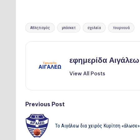
Tags:
Αθλητισμός
μπάσκετ
σχολεία
τουρνουά
εφημερίδα Αιγάλεω
View All Posts
Post
Previous Post
navigation
Το Αιγάλεω δια χειρός Κυρίτση «άλωσε»