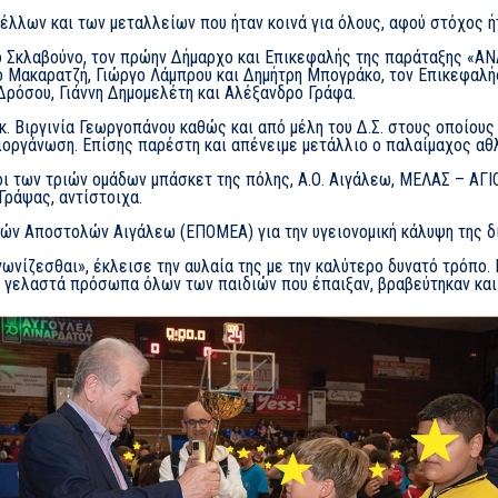
λλων και των μεταλλείων που ήταν κοινά για όλους, αφού στόχος ήτ
ο Σκλαβούνο, τον πρώην Δήμαρχο και Επικεφαλής της παράταξης «Α
στο Μακαρατζή, Γιώργο Λάμπρου και Δημήτρη Μπογράκο, τον Επικεφαλ
 Δρόσου, Γιάννη Δημομελέτη και Αλέξανδρο Γράφα.
. Βιργινία Γεωργοπάνου καθώς και από μέλη του Δ.Σ. στους οποίους
ιοργάνωση. Επίσης παρέστη και απένειμε μετάλλιο ο παλαίμαχος αθλ
οι των τριών ομάδων μπάσκετ της πόλης, Α.Ο. Αιγάλεω, ΜΕΛΑΣ – Α
Γράψας, αντίστοιχα.
κών Αποστολών Αιγάλεω (ΕΠΟΜΕΑ) για την υγειονομική κάλυψη της 
νίζεσθαι», έκλεισε την αυλαία της με την καλύτερο δυνατό τρόπο. Κ
 τα γελαστά πρόσωπα όλων των παιδιών που έπαιξαν, βραβεύτηκαν και