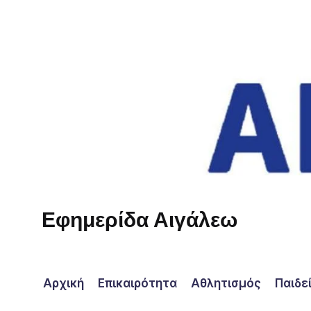
Skip
to
content
Εφημερίδα Αιγάλεω
Η
φωνή
σου!
Αρχική
Επικαιρότητα
Αθλητισμός
Παιδε