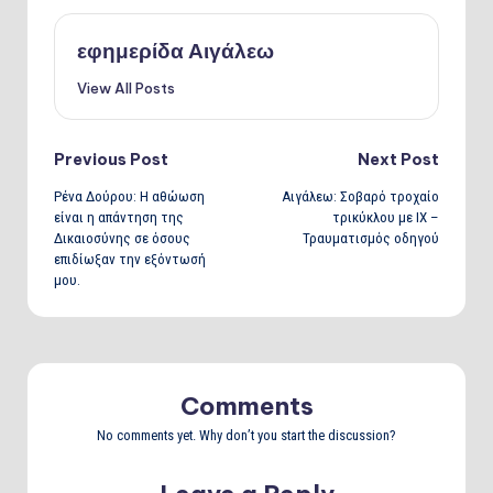
εφημερίδα Αιγάλεω
View All Posts
Post
Previous Post
Next Post
Ρένα Δούρου: Η αθώωση
Αιγάλεω: Σοβαρό τροχαίο
navigation
είναι η απάντηση της
τρικύκλου με ΙΧ –
Δικαιοσύνης σε όσους
Τραυματισμός οδηγού
επιδίωξαν την εξόντωσή
μου.
Comments
No comments yet. Why don’t you start the discussion?