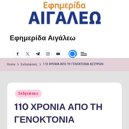
Skip
to
content
Εφημερίδα Αιγάλεω
Η
φωνή
facebook.com
twitter.com
t.me
instagram.com
youtube.com
σου!
Home
Εκδηλώσεις
110 ΧΡΟΝΙΑ ΑΠΟ ΤΗ ΓΕΝΟΚΤΟΝΙΑ ΑΣΣΥΡΙΩΝ
Posted
Εκδηλώσεις
in
110 ΧΡΟΝΙΑ ΑΠΟ ΤΗ
ΓΕΝΟΚΤΟΝΙΑ