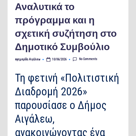
Αναλυτικά το
πρόγραμμα και η
σχετική συζήτηση στο
Δημοτικό Συμβούλιο
No Comments
εφημερίδα Αιγάλεω
10/06/2026
Posted
by
Τη φετινή «Πολιτιστική
Διαδρομή 2026»
παρουσίασε ο Δήμος
Αιγάλεω,
ανακοινώνοντας ένα