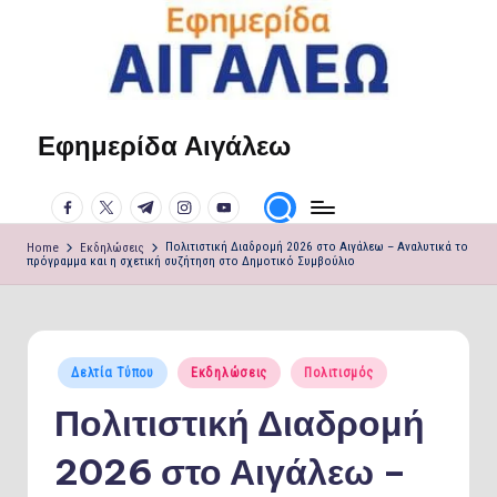
Skip
to
content
Εφημερίδα Αιγάλεω
Η
φωνή
facebook.com
twitter.com
t.me
instagram.com
youtube.com
σου!
Home
Εκδηλώσεις
Πολιτιστική Διαδρομή 2026 στο Αιγάλεω – Αναλυτικά το
πρόγραμμα και η σχετική συζήτηση στο Δημοτικό Συμβούλιο
Posted
Δελτία Τύπου
Εκδηλώσεις
Πολιτισμός
in
Πολιτιστική Διαδρομή
2026 στο Αιγάλεω –