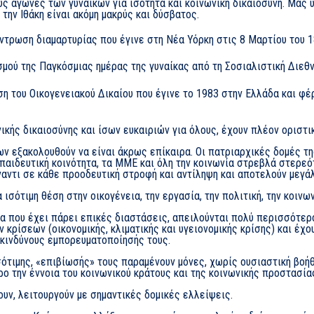
ύς αγώνες των γυναικών για ισότητα και κοινωνική δικαιοσύνη. Μας υ
 την Ιθάκη είναι ακόμη μακρύς και δύσβατος.
έντρωση διαμαρτυρίας που έγινε στη Νέα Υόρκη στις 8 Μαρτίου του
μού της Παγκόσμιας ημέρας της γυναίκας από τη Σοσιαλιστική Διεθνή
ιση του Οικογενειακού Δικαίου που έγινε το 1983 στην Ελλάδα και 
ικής δικαιοσύνης και ίσων ευκαιριών για όλους, έχουν πλέον οριστικ
ν εξακολουθούν να είναι άκρως επίκαιρα. Οι πατριαρχικές δομές τη
κπαιδευτική κοινότητα, τα ΜΜΕ και όλη την κοινωνία στρεβλά στερε
ντι σε κάθε προοδευτική στροφή και αντίληψη και αποτελούν μεγάλο
ισότιμη θέση στην οικογένεια, την εργασία, την πολιτική, την κοινων
ία που έχει πάρει επικές διαστάσεις, απειλούνται πολύ περισσότερ
ρίσεων (οικονομικής, κλιματικής και υγειονομικής κρίσης) και έχ
 κινδύνους εμπορευματοποίησής τους.
ισότιμης, «επιβίωσής» τους παραμένουν μόνες, χωρίς ουσιαστική βοή
ο την έννοια του κοινωνικού κράτους και της κοινωνικής προστασία
υν, λειτουργούν με σημαντικές δομικές ελλείψεις.