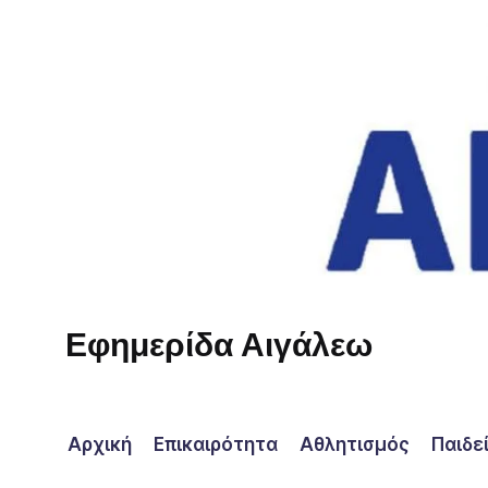
Skip
to
content
Εφημερίδα Αιγάλεω
Η
φωνή
σου!
Αρχική
Επικαιρότητα
Αθλητισμός
Παιδε