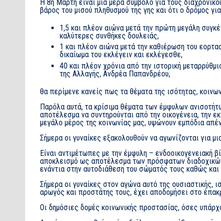
Η 8η Μάρτη είναι μια μέρα σύμβολο για τους διαχρονικο
βάρος του μισού πληθυσμού της γης και ότι ο δρόμος για
1,5 και πλέον αιώνα μετά την πρώτη μεγάλη συγκ
καλύτερες συνθήκες δουλειάς,
1 και πλέον αιώνα μετά την καθιέρωση του εορτασ
δικαίωμα του εκλέγειν και εκλέγεσθε,
40 και πλέον χρόνια από την ιστορική μεταρρύθμ
της Αλλαγής, Ανδρέα Παπανδρέου,
θα περίμενε κανείς πως τα θέματα της ισότητας, κοινων
Παρόλα αυτά, τα κρίσιμα θέματα των έμφυλων ανισοτήτω
αποτέλεσμα να συντηρούνται από την οικογένεια, την ε
μεγάλο μέρος της κοινωνίας μας, υψώνουν εμπόδια απένα
Σήμερα οι γυναίκες εξακολουθούν να αγωνίζονται για μια 
Είναι αντιμέτωπες με την έμφυλη – ενδοοικογενειακή β
αποκλεισμό ως αποτέλεσμα των πρόσφατων διαδοχικών κ
ενάντια στην αυτοδιάθεση του σώματός τους καθώς και
Σήμερα οι γυναίκες στον αγώνα αυτό της ουσιαστικής, 
αρωγός και προστάτης τους, έχει αποδομήσει στο έπακρ
Οι δημόσιες δομές κοινωνικής προστασίας, όσες υπάρχο