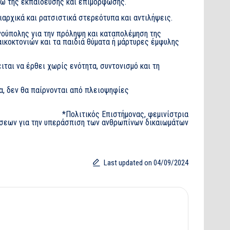
σω της εκπαίδευσης και επιμόρφωσης.
αρχικά και ρατσιστικά στερεότυπα και αντιλήψεις.
ούπολης για την πρόληψη και καταπολέμηση της
ναικοκτονιών και τα παιδιά θύματα ή μάρτυρες έμφυλης
ιται να έρθει χωρίς ενότητα, συντονισμό και τη
α, δεν θα παίρνονται από πλειοψηφίες
*Πολιτικός Επιστήμονας, φεμινίστρια
εων για την υπεράσπιση των ανθρωπίνων δικαιωμάτων
Last updated on 04/09/2024