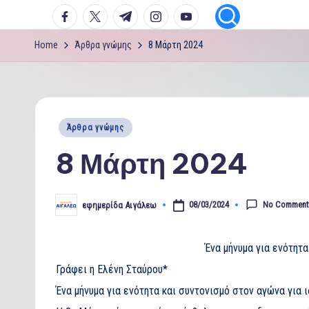
facebook.com
twitter.com
t.me
instagram.com
youtube.com
Home
Άρθρα γνώμης
8 Μάρτη 2024
Posted
Άρθρα γνώμης
in
8 Μάρτη 2024
No Comment
08/03/2024
εφημερίδα Αιγάλεω
Posted
by
Ένα μήνυμα για ενότητα
Γράφει η Ελένη Σταύρου*
Ένα μήνυμα για ενότητα και συντονισμό στον αγώνα για ι