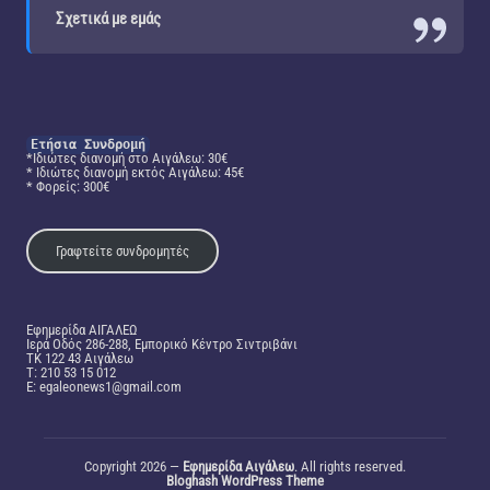
Σχετικά με εμάς
Ετήσια Συνδρομή
*Ιδιώτες διανομή στο Αιγάλεω: 30€
* Ιδιώτες διανομή εκτός Αιγάλεω: 45€
* Φορείς: 300€
Γραφτείτε συνδρομητές
Εφημερίδα ΑΙΓΑΛΕΩ
Ιερά Οδός 286-288, Εμπορικό Κέντρο Σιντριβάνι
TK 122 43 Αιγάλεω
T: 210 53 15 012
E:
egaleonews1@gmail.com
Copyright 2026 —
Εφημερίδα Αιγάλεω
. All rights reserved.
Bloghash WordPress Theme