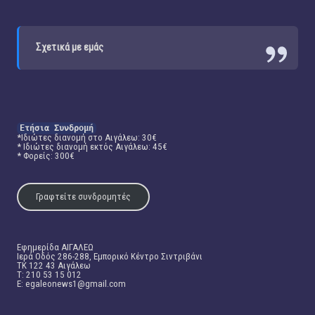
Σχετικά με εμάς
Ετήσια Συνδρομή
*Ιδιώτες διανομή στο Αιγάλεω: 30€
* Ιδιώτες διανομή εκτός Αιγάλεω: 45€
* Φορείς: 300€
Γραφτείτε συνδρομητές
Εφημερίδα ΑΙΓΑΛΕΩ
Ιερά Οδός 286-288, Εμπορικό Κέντρο Σιντριβάνι
TK 122 43 Αιγάλεω
T: 210 53 15 012
E:
egaleonews1@gmail.com