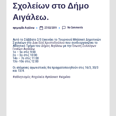
Σχολείων στο Δήμο
Αιγάλεω.
No Comments
εφημερίδα Αιγάλεω
27/02/2019
Posted
by
Αυτό το Σάββατο 2/3 ξεκινάει το Τουρνουά Μπάσκετ Δημοτικών
Σχολείων στο
Δακ Εύα Χριστοδούλου
που συνδιοργανώνει το
Αθλητικό Τμήμα του
Δήμος Αιγάλεω
με την
Ένωση Συλλόγων
Γονέων Αιγάλεω
1ο – 5ο στις 9:00
2ο – 3ο στις 10:00
14ο – 7ο στις 11:00
13ο -10ο στις 12:00
Οι επόμενες αγωνιστικές θα πραγματοποιηθούν στις 16/3, 30/3
και 13/4.
#αθλητισμός
#σχολεία
#μπάσκετ
#aigaleo