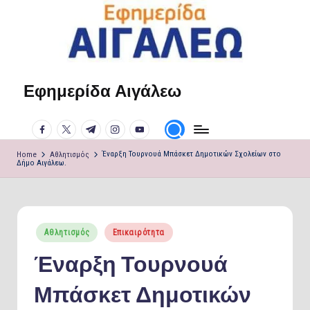
Skip
to
content
Εφημερίδα Αιγάλεω
Η
φωνή
facebook.com
twitter.com
t.me
instagram.com
youtube.com
σου!
Home
Αθλητισμός
Έναρξη Τουρνουά Μπάσκετ Δημοτικών Σχολείων στο
Δήμο Αιγάλεω.
Posted
Αθλητισμός
Επικαιρότητα
in
Έναρξη Τουρνουά
Μπάσκετ Δημοτικών