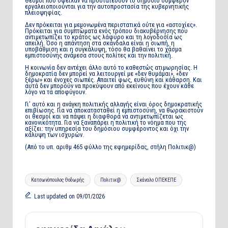
Θεσμοί που όφειλαν να προστατεύουν το δημόσιο συμφέρον
εργαλειοποιούνται για την αυτοπροστασία της κυβερνητικής
πλειοψηφίας.
Δεν πρόκειται για μεμονωμένα περιστατικά ούτε για «αστοχίες».
Πρόκειται για συμπτώματα ενός τρόπου διακυβέρνησης που
αντιμετωπίζει το κράτος ως λάφυρο και τη λογοδοσία ως
απειλή. Όσο η απάντηση στα σκάνδαλα είναι η σιωπή, η
υποβάθμιση και η συγκάλυψη, τόσο θα βαθαίνει το χάσμα
εμπιστοσύνης ανάμεσα στους πολίτες και την πολιτική.
Η κοινωνία δεν αντέχει άλλο αυτό το καθεστώς ατιμωρησίας. Η
δημοκρατία δεν μπορεί να λειτουργεί με «δεν θυμάμαι», «δεν
ξέρω» και ένοχες σιωπές. Απαιτεί φως, ευθύνη και κάθαρση. Και
αυτά δεν μπορούν να προκύψουν από εκείνους που έχουν κάθε
λόγο να τα αποφύγουν.
Γι’ αυτό και η ανάγκη πολιτικής αλλαγής είναι όρος δημοκρατικής
επιβίωσης. Για να αποκατασταθεί η εμπιστοσύνη, να θωρακιστούν
οι θεσμοί και να πάψει η διαφθορά να αντιμετωπίζεται ως
κανονικότητα. Για να ξαναπάρει η πολιτική το νόημα που της
αξίζει: την υπηρεσία του δημόσιου συμφέροντος και όχι την
κάλυψη των ισχυρών.
(Από το υπ. αριθμ 465 φύλλο της εφημερίδας, στήλη Πολιτικ@)
Tags:
Κατσωνόπουλος Θοδωρής
Πολιτικ@
Σκάναλο ΟΠΕΚΕΠΕ
Last updated on 09/01/2026