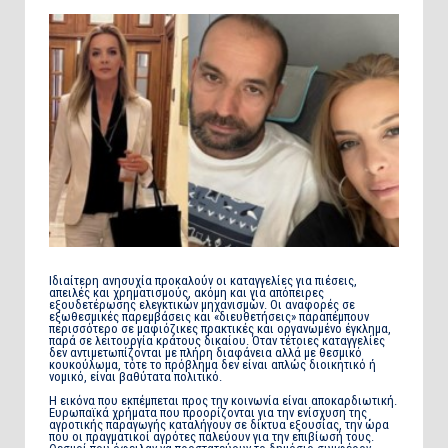
Ιδιαίτερη ανησυχία προκαλούν οι καταγγελίες για πιέσεις,
απειλές και χρηματισμούς, ακόμη και για απόπειρες
εξουδετέρωσης ελεγκτικών μηχανισμών. Οι αναφορές σε
εξωθεσμικές παρεμβάσεις και «διευθετήσεις» παραπέμπουν
περισσότερο σε μαφιόζικες πρακτικές και οργανωμένο έγκλημα,
παρά σε λειτουργία κράτους δικαίου. Όταν τέτοιες καταγγελίες
δεν αντιμετωπίζονται με πλήρη διαφάνεια αλλά με θεσμικό
κουκούλωμα, τότε το πρόβλημα δεν είναι απλώς διοικητικό ή
νομικό, είναι βαθύτατα πολιτικό.
Η εικόνα που εκπέμπεται προς την κοινωνία είναι αποκαρδιωτική.
Ευρωπαϊκά χρήματα που προορίζονται για την ενίσχυση της
αγροτικής παραγωγής καταλήγουν σε δίκτυα εξουσίας, την ώρα
που οι πραγματικοί αγρότες παλεύουν για την επιβίωσή τους.