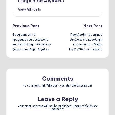
εφημερίδα Αιγάλεω
View All Posts
Post
Previous Post
Next Post
Σε εφαρμογή τα
Προκήρυξη του Δήμου
navigation
προγράμματα στείρωσης
Αιγάλεω για πρόσληψη
και περίθαλψης αδέσποτων
προσωπικού – Μέχρι
ζώων στον Δήμο Αιγάλεω
15/01/2026 οι αιτήσεις
Comments
No comments yet. Why don’t you start the discussion?
Leave a Reply
Your email address will not be published.
Required fields are
marked
*