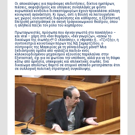
Οι αποκαλύψεις για παράνομες επιδοτήσεις, δίκτυα ημετέρων,
πιέσεις, εκφοβισμούς και υπόγειες συναλλαγές με φόντο
ευρωπαϊκά κονδύλια δισεκατομμυρίων έχουν προκαλέσει εύλογη
κοινωνική αγανάκτηση. Κι όμως, αντί η Βουλή να λειτουργήσει
ως χώρος ουσιαστικής διερεύνησης και κάθαρσης, η Εξεταστική
Επιτροπή μετατράπηκε σε σκηνή τραγικοκωμικού θεάτρου, όπου
η αλήθεια παίζει τον ρόλο του κομπάρσου.
Πρωταγωνιστές, πρόσωπα που έγιναν γνωστά στο πανελλήνιο –
και viral – χάρη στα «δεν θυμάμαι», «δεν γνωρίζω», «ασκώ το
δικαίωμα της σιωπής»!!! Ο «Χασάπης», ο «Φραπέ» ή… «Τζιτζής», η
συντονίστρια κοινοτικών πόρων της ΝΔ Σεμερτζίδου, ο
σύντροφός της Μαγειρίας με τη γενναιόδωρη μάνα!!! Μια
ξεδιάντροπη ομάδα από «γαλάζια παιδιά» ενός
καλοκουρδισμένου μηχανισμού εξουσίας παρελαύνει στην
Εξεταστική, όχι για να φωτίσει την υπόθεση, αλλά για να τη θάψει
κάτω από αμνησία, υπεκφυγές και επιλεκτικές σιωπές. Ένα
δικαίωμα απολύτως θεμιτό σε ατομικό επίπεδο μετατρέπεται έτσι
σε συλλογική πολιτική στρατηγική συγκάλυψης.